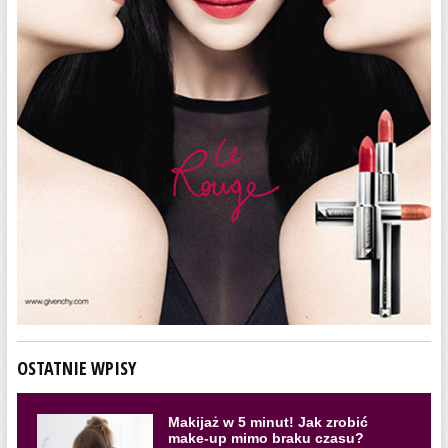
OSTATNIE WPISY
Makijaż w 5 minut! Jak zrobić
make-up mimo braku czasu?