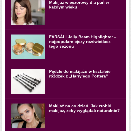
Makijaż wieczorowy dla pań w
każdym wieku
FARSÁLI Jelly Beam Highlighter –
najpopularniejszy rozświetlacz
tego sezonu
Pędzle do makijażu w kształcie
różdżek z „Harry’ego Pottera”
Makijaż na co dzień. Jak zrobić
makijaż, żeby wyglądać naturalnie?