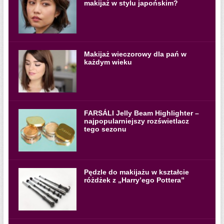
makijaż w stylu japońskim?
Makijaż wieczorowy dla pań w
każdym wieku
FARSÁLI Jelly Beam Highlighter –
najpopularniejszy rozświetlacz
tego sezonu
Pędzle do makijażu w kształcie
różdżek z „Harry’ego Pottera”