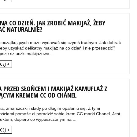
NA CO DZIEŃ. JAK ZROBIĆ MAKIJAŻ, ŻEBY
Ć NATURALNIE?
 początkujących może wydawać się czymś trudnym. Jak dobrać
eby uzyskać delikatny makijaż na co dzień i nie przesadzić?
psze sztuczki makijażowe ...
CEJ +
 PRZED SŁOŃCEM I MAKIJAŻ KAMUFLAŻ Z
ĄCYM KREMEM CC OD CHANEL
a, zmarszczki i ślady po długim opalaniu się. Z tymi
ościami pomoże ci poradzić sobie krem CC marki Chanel. Jest
ktem, dopiero co wypuszczonym na ...
CEJ +