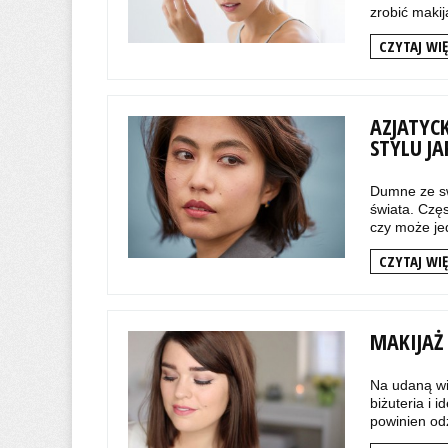
zrobić makij
CZYTAJ WIĘ
AZJATYC
STYLU J
Dumne ze swo
świata. Częs
czy może je
CZYTAJ WIĘ
MAKIJAŻ
Na udaną wi
biżuteria i 
powinien od