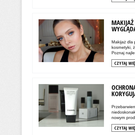
MAKIJAŻ 
WYGLĄDA
Makijaż dla
kosmetyki, ż
Poznaj najle
CZYTAJ WIĘ
OCHRONA
KORYGUJ
Przebarwieni
niedoskonał
nowym produ
CZYTAJ WIĘ