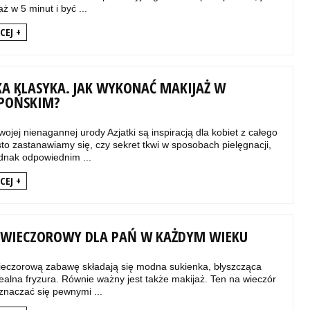
aż w 5 minut i być ...
CEJ +
KA KLASYKA. JAK WYKONAĆ MAKIJAŻ W
APOŃSKIM?
jej nienagannej urody Azjatki są inspiracją dla kobiet z całego
to zastanawiamy się, czy sekret tkwi w sposobach pielęgnacji,
dnak odpowiednim ...
CEJ +
 WIECZOROWY DLA PAŃ W KAŻDYM WIEKU
eczorową zabawę składają się modna sukienka, błyszcząca
idealna fryzura. Równie ważny jest także makijaż. Ten na wieczór
znaczać się pewnymi ...