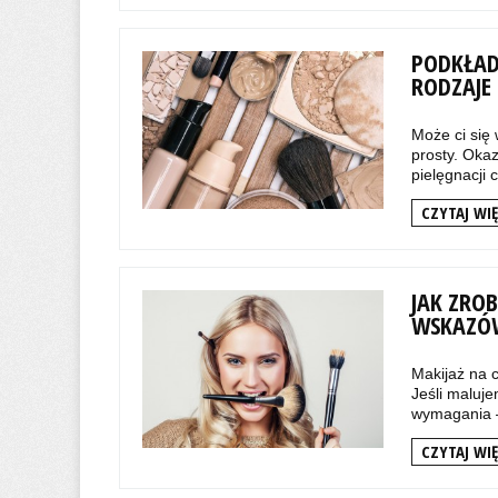
PODKŁAD 
RODZAJE
Może ci się
prosty. Okaz
pielęgnacji c
CZYTAJ WIĘ
JAK ZRO
WSKAZÓ
Makijaż na 
Jeśli maluj
wymagania – 
CZYTAJ WIĘ