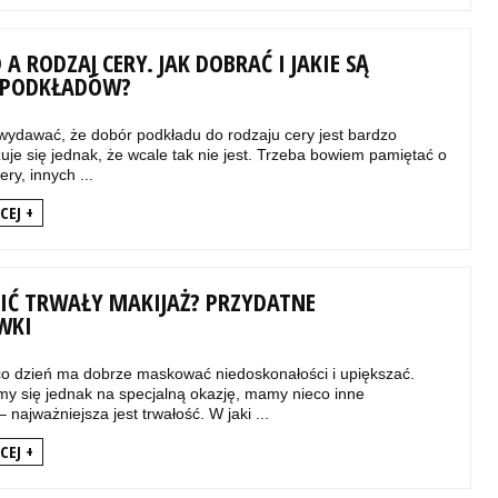
A RODZAJ CERY. JAK DOBRAĆ I JAKIE SĄ
 PODKŁADÓW?
 wydawać, że dobór podkładu do rodzaju cery jest bardzo
uje się jednak, że wcale tak nie jest. Trzeba bowiem pamiętać o
ery, innych ...
CEJ +
BIĆ TRWAŁY MAKIJAŻ? PRZYDATNE
WKI
co dzień ma dobrze maskować niedoskonałości i upiększać.
emy się jednak na specjalną okazję, mamy nieco inne
najważniejsza jest trwałość. W jaki ...
CEJ +