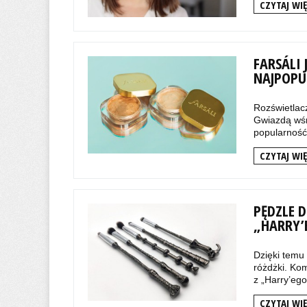
CZYTAJ WIĘ
FARSÁLI 
NAJPOPU
Rozświetlacz
Gwiazdą wśró
popularność 
CZYTAJ WIĘ
PĘDZLE D
„HARRY’
Dzięki temu
różdżki. Kom
z „Harry’ego 
CZYTAJ WIĘ