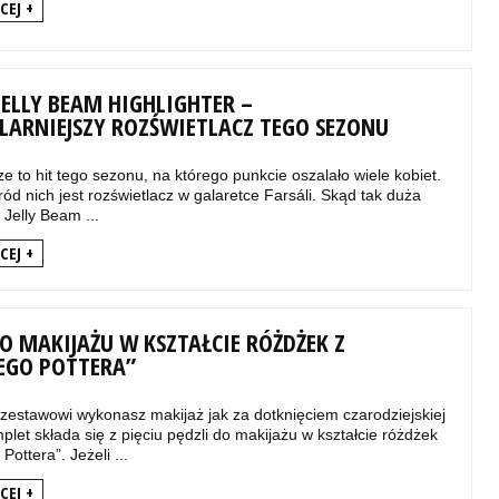
CEJ +
JELLY BEAM HIGHLIGHTER –
LARNIEJSZY ROZŚWIETLACZ TEGO SEZONU
e to hit tego sezonu, na którego punkcie oszalało wiele kobiet.
d nich jest rozświetlacz w galaretce Farsáli. Skąd tak duża
Jelly Beam ...
CEJ +
O MAKIJAŻU W KSZTAŁCIE RÓŻDŻEK Z
EGO POTTERA”
 zestawowi wykonasz makijaż jak za dotknięciem czarodziejskiej
plet składa się z pięciu pędzli do makijażu w kształcie różdżek
Pottera”. Jeżeli ...
CEJ +