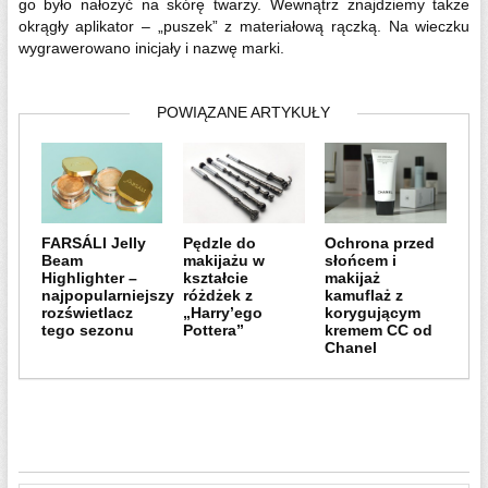
go było nałożyć na skórę twarzy. Wewnątrz znajdziemy także
okrągły aplikator – „puszek” z materiałową rączką. Na wieczku
wygrawerowano inicjały i nazwę marki.
POWIĄZANE ARTYKUŁY
FARSÁLI Jelly
Pędzle do
Ochrona przed
Beam
makijażu w
słońcem i
Highlighter –
kształcie
makijaż
najpopularniejszy
różdżek z
kamuflaż z
rozświetlacz
„Harry’ego
korygującym
tego sezonu
Pottera”
kremem CC od
Chanel