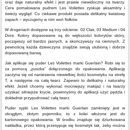
oraz daje naturalny efekt i jest prawie niewidoczny na twarzy.
Cera pomalowana pudrem Les Voilettes zyskuje aksamitny i
świeży wygląd. Co ciekawe produkt posiada delikatny kwiatowy
zapach – wyczujemy w nim woń fiołków.
W drogeriach dostępne są trzy odcienie: 02 Clair, 03 Medium i 04
Dore. Kolory dopasowane są do większości kolorytów skóry,
począwszy od bardzo jasnych, a skończywszy na ciemnych. Z
pewnością każda dziewczyna znajdzie swoją ulubioną i dobrze
dopasowaną barwą.
Jak aplikuje się puder Les Voilettes marki Guerlain? Robi się to
za pomocą „puszka” dołączonego do opakowania. Aplikację
zaczyna się od naniesienia niewielkiej ilości kosmetyku na strefę
T, a następnie na całą twarz. Zapewni to delikatny i naturalny
efekt. Jeżeli chcemy wykonać mocniejszy makijaż i na twarzy
uzyskać silniejsze krycie, powinnyśmy do aplikacji użyć pędzla i
dokładnie przypudrować całą twarz.
Puder sypki Les Voilettes marki Guerlain zamknięty jest w
okrągłym, złotym pojemniku; to z kolei włożone jest do
kartonowego opakowania. W środku znajduje się dziurkowana
nakładka, przez którą przesypuje się kosmetyk tak, żeby można