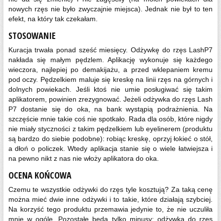
nowych rzęs nie było zwyczajnie miejsca). Jednak nie był to ten
efekt, na który tak czekałam.
STOSOWANIE
Kuracja trwała ponad sześć miesięcy. Odżywkę do rzęs LashP7
nakłada się małym pędzlem. Aplikację wykonuje się każdego
wieczora, najlepiej po demakijażu, a przed wklepaniem kremu
pod oczy. Pędzelkiem maluje się kreskę na linii rzęs na górnych i
dolnych powiekach. Jeśli ktoś nie umie posługiwać się takim
aplikatorem, powinien zrezygnować. Jeżeli odżywka do rzęs Lash
P7 dostanie się do oka, na bank wystąpią podrażnienia. Na
szczęście mnie takie coś nie spotkało. Rada dla osób, które nigdy
nie miały styczności z takim pędzelkiem lub eyelinerem (produktu
są bardzo do siebie podobne): robiąc kreskę, oprzyj łokieć o stół,
a dłoń o policzek. Wtedy aplikacja stanie się o wiele łatwiejsza i
na pewno nikt z nas nie włoży aplikatora do oka.
OCENA KOŃCOWA
Czemu te wszystkie odżywki do rzęs tyle kosztują? Za taką cenę
można mieć dwie inne odżywki i to takie, które działają szybciej.
Na korzyść tego produktu przemawia jedynie to, że nie uczuliła
mnie w ogóle. Pozostałe będą tylko minusy: odżywka do rzęs