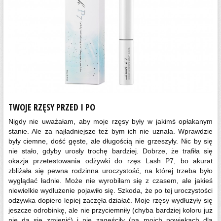
TWOJE RZĘSY PRZED I PO
Nigdy nie uważałam, aby moje rzęsy były w jakimś opłakanym
stanie. Ale za najładniejsze też bym ich nie uznała. Wprawdzie
były ciemne, dość gęste, ale długością nie grzeszyły. Nic by się
nie stało, gdyby urosły trochę bardziej. Dobrze, że trafiła się
okazja przetestowania odżywki do rzęs Lash P7, bo akurat
zbliżała się pewna rodzinna uroczystość, na której trzeba było
wyglądać ładnie. Może nie wyrobiłam się z czasem, ale jakieś
niewielkie wydłużenie pojawiło się. Szkoda, że po tej uroczystości
odżywka dopiero lepiej zaczęła działać. Moje rzęsy wydłużyły się
jeszcze odrobinkę, ale nie przyciemniły (chyba bardziej koloru już
nie da się zmienić) i nie zagęściły (na moich powiekach dla